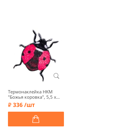
Термонаклейка HKM
"Божья коровка", 5,5 х
5,0 см, цвет красный,
336 /шт
39279