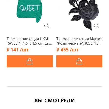
Термоаппликация HKM
Термоаппликация Marbet
Т
"SWEET", 4,5 х 4,5 см, цвет
"Розы черные", 8,5 х 13
"
бирюзовый, 38869
см, 569988.A
с
141 /шт
455 /шт
5
ВЫ СМОТРЕЛИ