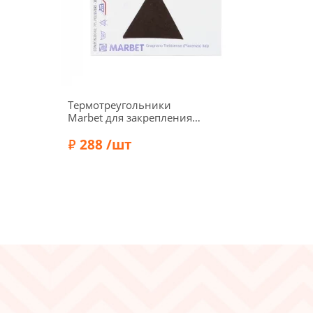
Термотреугольники
Marbet для закрепления
швов, экозамша, 3,5 см, 4
шт., коричневый
288 /шт
Бренд:
Marbet