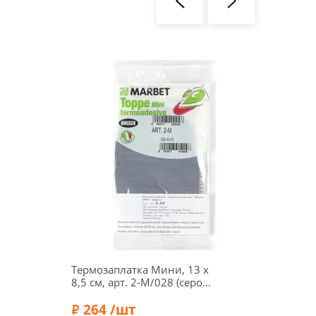
Термозаплатка Мини, 13 х
92951
8,5 см, арт. 2-М/028 (серо-
самок
голубой)
свето
264 /шт
см, ц
47