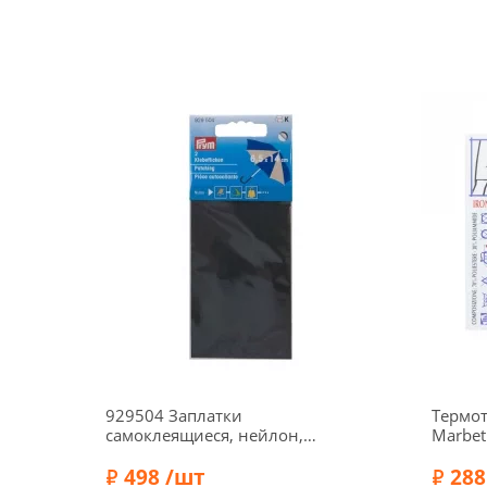
929504 Заплатки
Термо
самоклеящиеся, нейлон,
Marbet
6,5*14 см, цвет серый,
швов, 
2шт., Prym
498 /шт
шт., ц
288