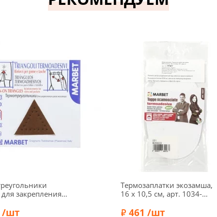
треугольники
Термозаплатки экозамша,
 для закрепления
16 х 10,5 см, арт. 1034-
экозамша, 3,5 см, 4
Т/001, белый
вет дерева
 /шт
461 /шт