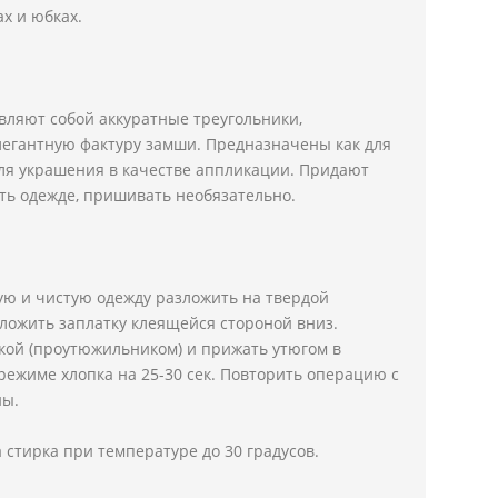
х и юбках.
вляют собой аккуратные треугольники,
егантную фактуру замши. Предназначены как для
для украшения в качестве аппликации. Придают
ть одежде, пришивать необязательно.
ую и чистую одежду разложить на твердой
ложить заплатку клеящейся стороной вниз.
кой (проутюжильником) и прижать утюгом в
ежиме хлопка на 25-30 сек. Повторить операцию с
ны.
 стирка при температуре до 30 градусов.