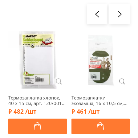
Термозаплатка хлопок,
Термозаплатки
Т
40 х 15 см, арт. 120/001,
экозамша, 16 х 10,5 см,
1
белый
арт. 1034-Т/019, зеленый
с
482 /шт
461 /шт
защитный