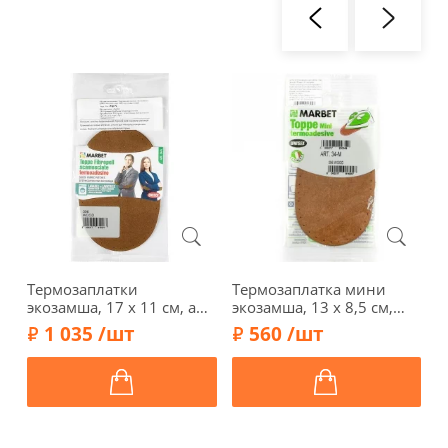
Термозаплатки
Термозаплатка мини
Т
экозамша, 17 х 11 см, арт.
экозамша, 13 х 8,5 см,
э
34-А/096, цвет дерева
арт. 34-М/096, цвет
а
1 035 /шт
560 /шт
дерева
с