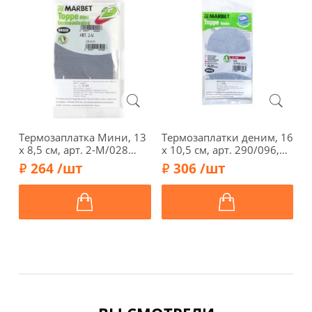
Термозаплатка Мини, 13
Термозаплатки деним, 16
Т
х 8,5 см, арт. 2-М/028
х 10,5 см, арт. 290/096,
э
(серо-голубой)
джинсовый
а
264 /шт
306 /шт
"обесцвеченный"