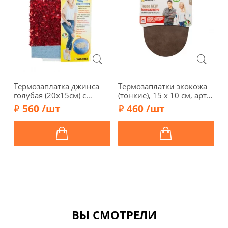
Термозаплатка джинса
Термозаплатки экокожа
З
голубая (20х15см) с
(тонкие), 15 х 10 см, арт.
"
красными пайетками
25-C/807, ореховый
и
560 /шт
460 /шт
(15х10см), 120-Р/996
п
с
ВЫ СМОТРЕЛИ