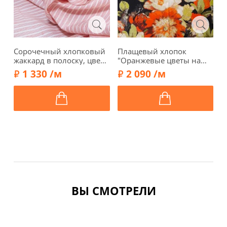
Сорочечный хлопковый
Плащевый хлопок
С
жаккард в полоску, цвет
"Оранжевые цветы на
ч
коралловый, 00352-1
черном", купон, 00337к
з
1 330 /м
2 090 /м
ВЫ СМОТРЕЛИ