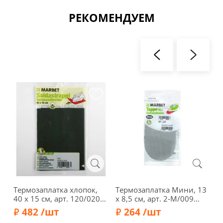
РЕКОМЕНДУЕМ
Термозаплатка хлопок,
Термозаплатка Мини, 13
6
40 х 15 см, арт. 120/020,
х 8,5 см, арт. 2-М/009
х
темно-зеленый
(светло-серый)
ц
482 /шт
264 /шт
H