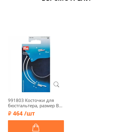
991803 Косточки для
бюстгальтера, размер В
(85) белый цв. Prym
464 /шт