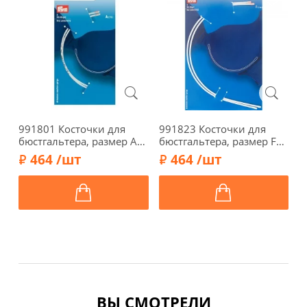
991801 Косточки для
991823 Косточки для
9
бюстгальтера, размер А
бюстгальтера, размер F
б
(75) белый цв. Prym
(115) белый цв. Prym
(
464 /шт
464 /шт
ВЫ СМОТРЕЛИ