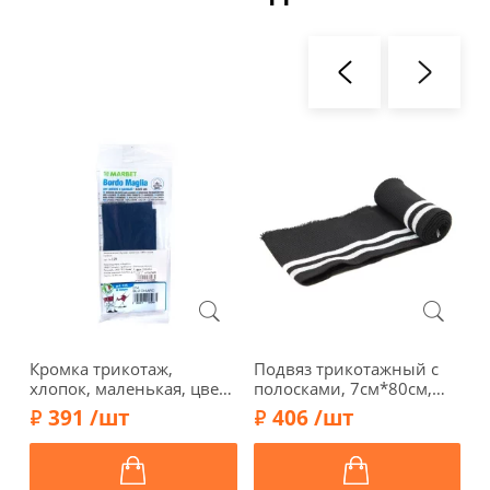
Кромка трикотаж,
Подвяз трикотажный с
П
хлопок, маленькая, цвет
полосками, 7см*80см,
п
светло-синий, 125-014
арт. ГД15080-3, черный/
а
391 /шт
406 /шт
белый
л