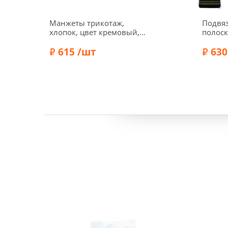
Манжеты трикотаж,
Подвяз
хлопок, цвет кремовый,
полоск
129-002
арт. Г
615 /шт
хаки
630
Состав:
Хлопок 100%
Состав:
Бренд:
Marbet