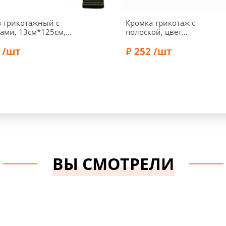
 трикотажный с
Кромка трикотаж с
ами, 13см*125см,
полоской, цвет
Д15058-1, черный/
коричневый/золотой
 /шт
меланж
252 /шт
Полиэстер 100%
Состав:
Хлопок 60%, Вискоз
Акрил 30%
ВЫ СМОТРЕЛИ