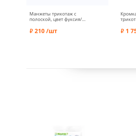
Манжеты трикотаж с
Кромка
полоской, цвет фуксия/
трикот
темно-синий
305
210 /шт
1 7
Состав:
Хлопок 60%, Вискоза 10%,
Состав:
Акрил 30%
Бренд: