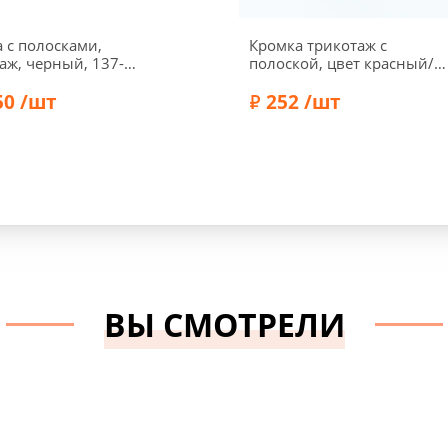
 с полосками,
Кромка трикотаж с
аж, черный, 137-
полоской, цвет красный/
серебряный меланж
50 /шт
252 /шт
Хлопок 100%
Состав:
Хлопок 60%, Вискоз
Акрил 30%
Marbet
ВЫ СМОТРЕЛИ