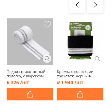
Подвяз трикотажный в
Кромка с полосками,
П
полоску, с люрексом,
трикотаж, черный/
п
4см*1м, арт. 3AR2873-1,
белый/серый, 137-401
3
326 /шт
1 940 /шт
белый/серебро
б