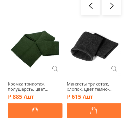
Кромка трикотаж,
Манжеты трикотаж,
П
полушерсть, цвет
хлопок, цвет темно-
п
зеленый защитный, 134-
серый меланж, 129-032
а
885 /шт
615 /шт
019
б