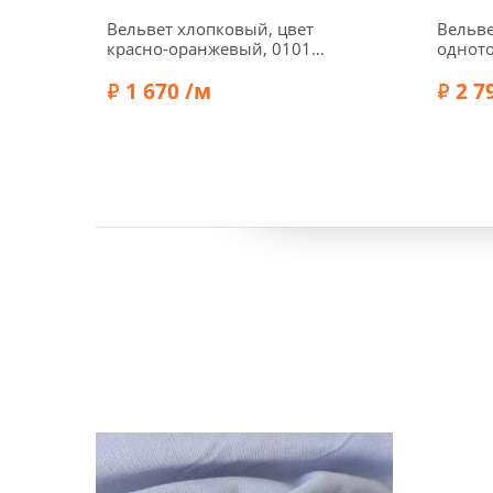
Вельвет хлопковый, цвет
Вельв
красно-оранжевый, 01011-
одното
3
корич
1 670 /м
2 7
Состав:
Хлопок 100%
Ширина:
150 см