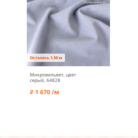
Осталось 1.50 м
Микровельвет, цвет
серый, 64828
1 670 /м
Состав:
Эластан 5%, Хлопок 95%