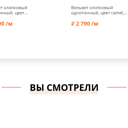
ет хлопковый
Вельвет хлопковый
нный, цвет
однотонный, цвет camel,
невый, 1122407
1122404
90 /м
2 790 /м
Состав:
Хлопок 100%
Ширина:
160 см
Плотность:
365 г/м2
ВЫ СМОТРЕЛИ