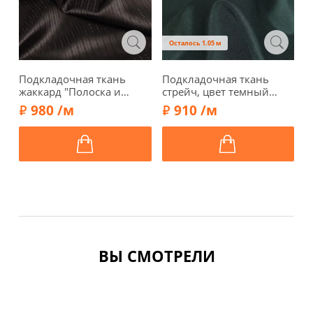
Осталось 1.05 м
Подкладочная ткань
Подкладочная ткань
П
жаккард "Полоска и
стрейч, цвет темный
ц
рисунок", цвет
изумруд, 1062056
1
980 /м
910 /м
коричневый, 1102410-4
ВЫ СМОТРЕЛИ