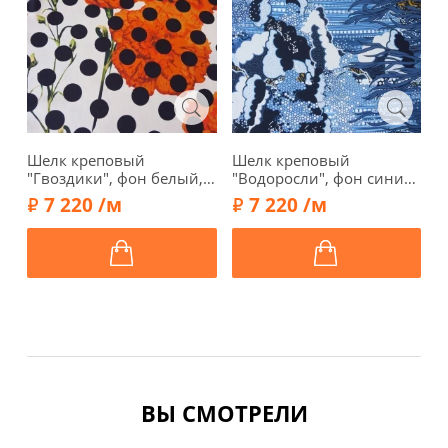
Шелк креповый
Шелк креповый
Ш
"Гвоздики", фон белый,
"Водоросли", фон синий,
м
00702-1
00707-2
с
7 220 /м
7 220 /м
ВЫ СМОТРЕЛИ