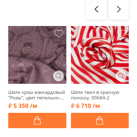
Шелк крэш жаккардовый
Шелк твил в красную
Ш
"Розы", цвет пепельно-
полоску, 00684-2
ц
сиреневый, 1122111
6
5 350 /м
6 710 /м