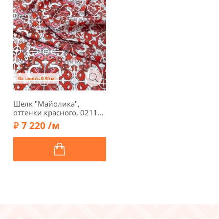
Осталось 0.95 м
Шелк "Майолика",
оттенки красного, 02114-
1
7 220 /м