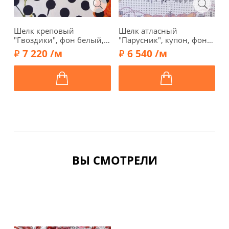
Шелк креповый
Шелк атласный
Ш
"Гвоздики", фон белый,
"Парусник", купон, фон
л
00702-1
белый, 67719к
0
7 220 /м
6 540 /м
ВЫ СМОТРЕЛИ