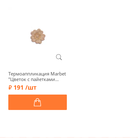
Термоаппликация Marbet
"Цветок с пайетками
бежевый", d 3 см,
191 /шт
569471.E