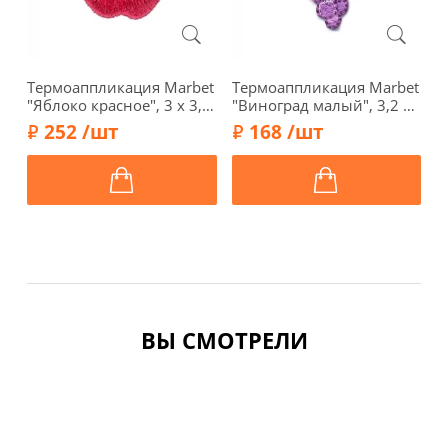
Термоаппликация Marbet
Термоаппликация Marbet
Т
"Яблоко красное", 3 х 3,4
"Виноград малый", 3,2 х
"
см, 565070.C
2,2 см, 568985
х
252 /шт
168 /шт
к
ВЫ СМОТРЕЛИ