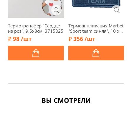
Термотрансфер "Сердце
Термоаппликация Marbet
Т
из роз", 9,5х8см, 3715825
"Sport team синяя", 10 х
L
7,4 см, 565002.M
к
98 /шт
356 /шт
5
ВЫ СМОТРЕЛИ