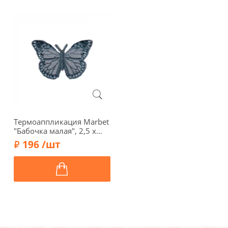
Термоаппликация Marbet
"Бабочка малая", 2,5 х
3,8, серо-голубой,
196 /шт
565117.C