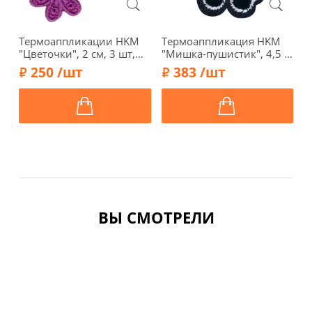
Термоаппликации HKM
Термоаппликация HKM
Т
"Цветочки", 2 см, 3 шт,
"Мишка-пушистик", 4,5 х
"
цвет фиолетовый, арт.
6,8 см, цвет желтый/
с
250 /шт
383 /шт
33559
черный, 43191
ВЫ СМОТРЕЛИ