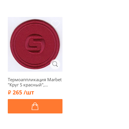
Термоаппликация Marbet
"Круг S красный",
диаметр 6 см, 565001.N
265 /шт