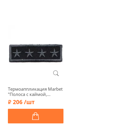
Термоаппликация Marbet
"Полоса с каймой,
звёзды темно-серые", 6 х
206 /шт
1,8 см, 569842.C