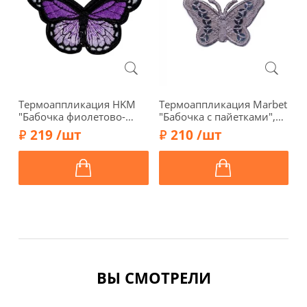
Термоаппликация HKM
Термоаппликация Marbet
Т
"Бабочка фиолетово-
"Бабочка с пайетками",
"
черная большая", 7,7 х
2,2 х 3,7 см, серая, арт.
б
219 /шт
210 /шт
4,3 см, 39256
569476.C
ц
4
ВЫ СМОТРЕЛИ