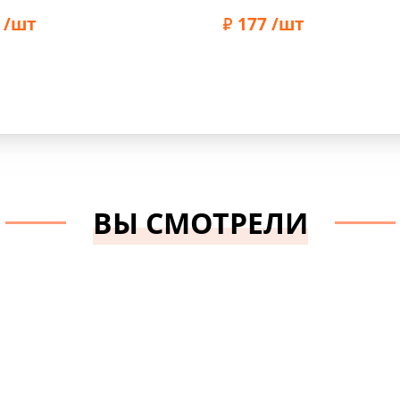
кожу, 5,3 х 2,8 см, цвет
 /шт
коричневый, 39030
177 /шт
Prym
Бренд:
HKM
ВЫ СМОТРЕЛИ