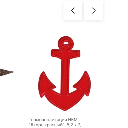
Термоаппликация HKM
Термо
"Якорь красный", 5,2 х 7,2
"SPORT