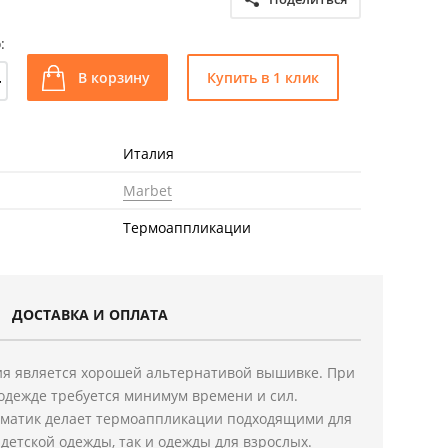
:
+
В корзину
Купить в 1 клик
Италия
Marbet
Термоаппликации
ДОСТАВКА И ОПЛАТА
я является хорошей альтернативой вышивке. При
одежде требуется минимум времени и сил.
ематик делает термоаппликации подходящими для
детской одежды, так и одежды для взрослых.