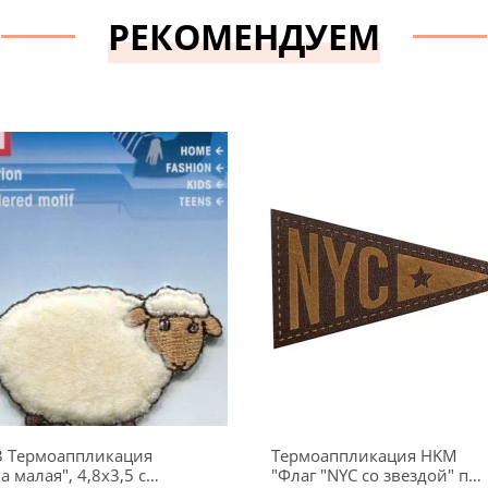
РЕКОМЕНДУЕМ
3 Термоаппликация
Термоаппликация HKM
а малая", 4,8х3,5 см,
"Флаг "NYC со звездой" под