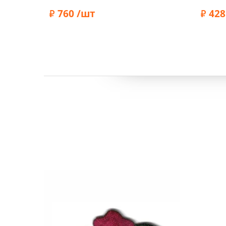
12шт, Prym
Prym
760 /шт
428
Бренд:
Prym
Бренд: