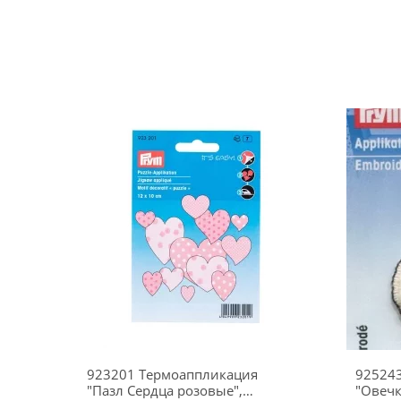
923201 Термоаппликация
92524
"Пазл Сердца розовые",
"Овечк