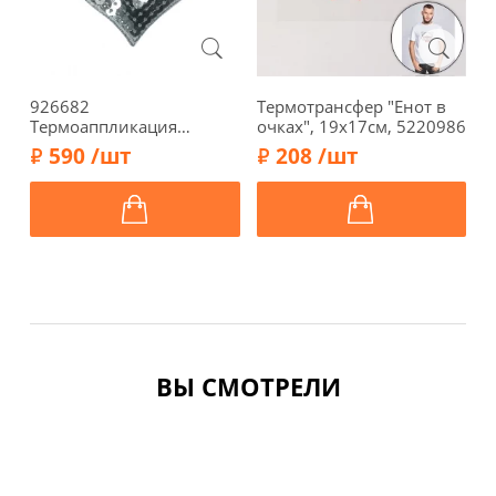
926682
Термотрансфер "Енот в
Т
Термоаппликация
очках", 19х17см, 5220986
"
"Сердце с пайетками
н
590 /шт
208 /шт
серебристое" 7х5,7 см,
ц
Prym
3
ВЫ СМОТРЕЛИ