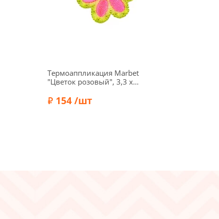
Термоаппликация Marbet
"Цветок розовый", 3,3 х
3,3 см, 565037.B
154 /шт