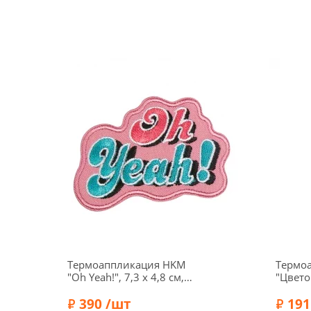
Термоаппликация HKM
Термоа
"Oh Yeah!", 7,3 х 4,8 см,
"Цвето
фон розовый, 38964
розовы
390 /шт
191