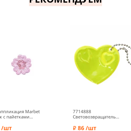
ппликация Marbet
7714888
к с пайетками
Световозвращатель
й", d 3 см, 569471.F
"Сердце" 6х5 см, 2шт/уп.,
 /шт
цвет желтый
86 /шт