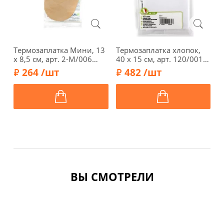
Термозаплатка Мини, 13
Термозаплатка хлопок,
Т
х 8,5 см, арт. 2-М/006
40 х 15 см, арт. 120/001,
M
(бежевый)
белый
ш
264 /шт
482 /шт
ш
ВЫ СМОТРЕЛИ