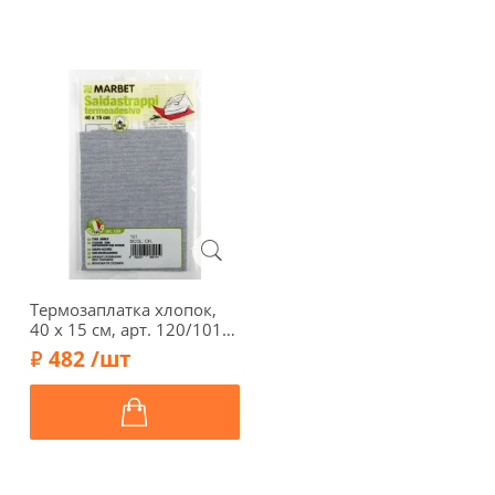
Термозаплатка хлопок,
40 х 15 см, арт. 120/101,
обесцв. джинс светлый
482 /шт