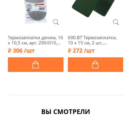
Термозаплатки деним, 16
690.BT Термозаплатки,
Т
х 10,5 см, арт. 290/010,
10 х 15 см, 2 шт.,
э
серый
полиэстер/хлопок, цвет
а
306 /шт
272 /шт
зеленый бутылочный,
Hemline
ВЫ СМОТРЕЛИ