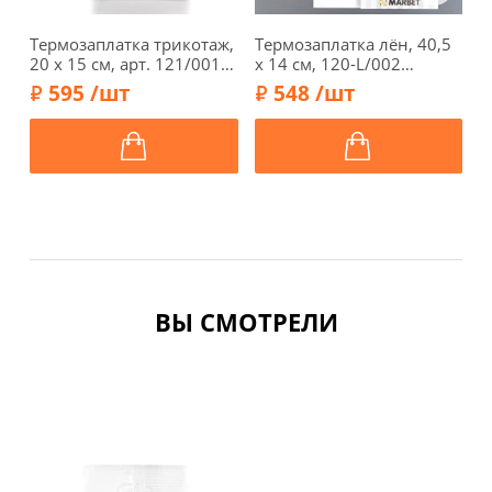
Термозаплатка трикотаж,
Термозаплатка лён, 40,5
З
20 х 15 см, арт. 121/001,
х 14 см, 120-L/002
1
белый
(молочный)
ф
595 /шт
548 /шт
ВЫ СМОТРЕЛИ