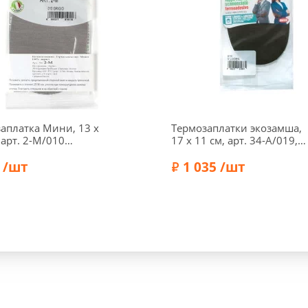
аплатка Мини, 13 х
Термозаплатки экозамша,
 арт. 2-М/010
17 х 11 см, арт. 34-А/019,
)
зеленый защитный
 /шт
1 035 /шт
Marbet
Бренд:
Marbet