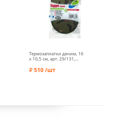
Термозаплатки деним, 16
Запла
х 10,5 см, арт. 29/131,
16 х 1
камуфляжный
темно
510 /шт
36
Бренд:
Marbet
Бренд: