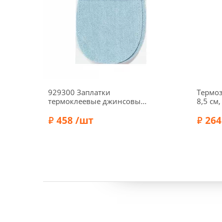
929300 Заплатки
Термоз
термоклеевые джинсовые
8,5 см,
10*14см, 2шт, голубой цв.
(серый
Prym
458 /шт
264
Бренд:
Бренд:
Prym