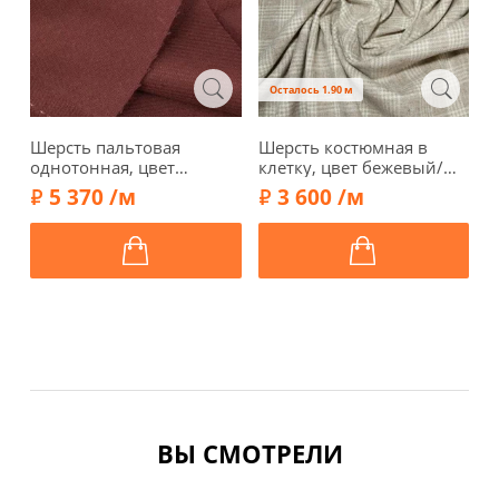
Осталось 1.90 м
Шерсть пальтовая
Шерсть костюмная в
Т
однотонная, цвет
клетку, цвет бежевый/
д
брусничный, 1052409-1
молочный, 1092327
г
5 370 /м
3 600 /м
б
ВЫ СМОТРЕЛИ