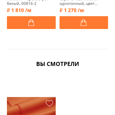
белый, 00816-2
однотонный, цвет
к
белый, 7042601-1
0
1 810 /м
1 270 /м
ВЫ СМОТРЕЛИ