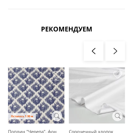
РЕКОМЕНДУЕМ
Осталось 1.90 м
Поплин "Черепа", фон
Сорочечный хлопок
В