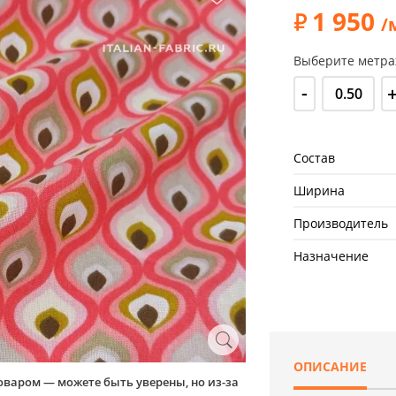
1 950
/
Выберите метра
-
Состав
Ширина
Производитель
Назначение
ОПИСАНИЕ
оваром — можете быть уверены, но из-за