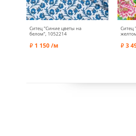
Ситец "Синие цветы на
Ситец 
белом", 1052214
желтом
1 150 /м
3 4
Ширина:
140 см
Ширин
Состав:
Хлопок 100%
Состав: