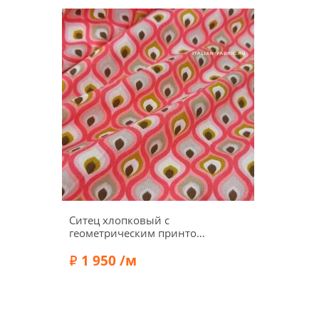
Ситец хлопковый с
геометрическим принтом,
фон коралловый, 01736
1 950 /м