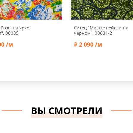
"Розы на ярко-
Ситец "Малые пейсли на
", 00035
черном", 00631-2
90 /м
2 090 /м
а:
140 см
Ширина:
145 см
Хлопок 100%
Состав:
Эластан 3%, Хлоп
ВЫ СМОТРЕЛИ