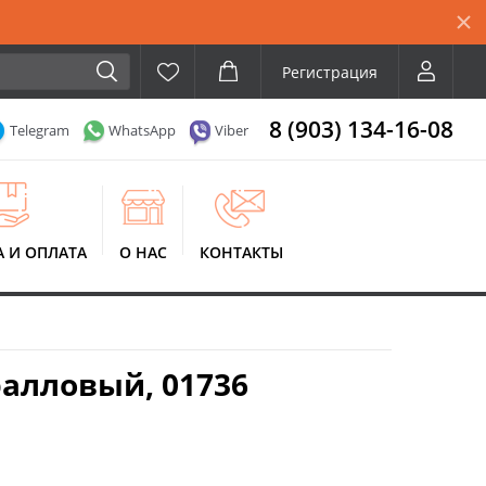
Регистрация
8 (903) 134-16-08
Telegram
WhatsApp
Viber
А И ОПЛАТА
О НАС
КОНТАКТЫ
алловый, 01736