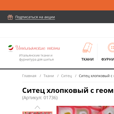
Подписаться на акции
Итальянские ткани и
ТКАНИ
ФУРНИ
фурнитура для шитья
Главная
Ткани
Ситец
Ситец хлопковый с
Ситец хлопковый с гео
(Артикул: 01736)