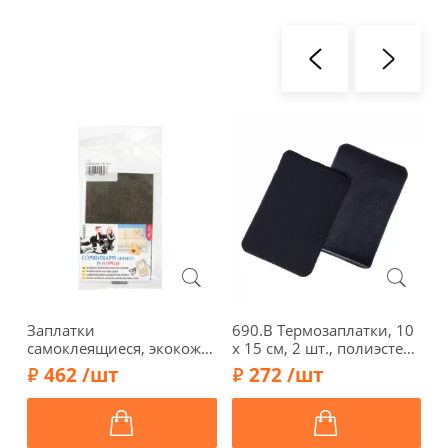
Заплатки
690.B Термозаплатки, 10
Т
самоклеящиеся, экокожа,
х 15 см, 2 шт., полиэстер/
э
16 х 10 см, арт. 423/112,
хлопок, цвет черный,
а
462 /шт
272 /шт
коричневая бронза
Hemline
г