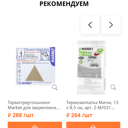
РЕКОМЕНДУЕМ
Термотреугольники
Термозаплатка Мини, 13
Т
Marbet для закрепления
х 8,5 см, арт. 2-М/031
4
швов, экозамша, 3,5 см, 4
(серый меланж)
с
288 /шт
264 /шт
шт., бежевый