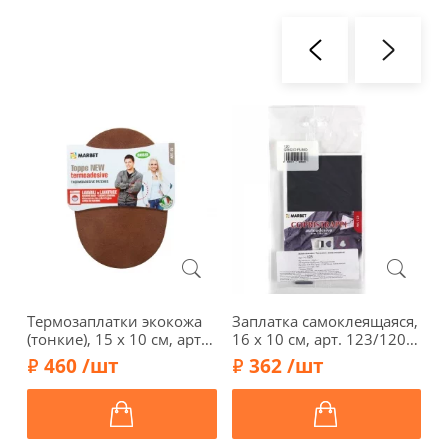
Термозаплатки экокожа
Заплатка самоклеящаяся,
Т
(тонкие), 15 х 10 см, арт.
16 х 10 см, арт. 123/120,
M
25-C/896, цвет дерева
дымчато-серый
ш
460 /шт
362 /шт
ш