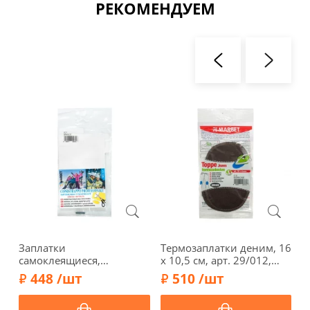
РЕКОМЕНДУЕМ
Заплатки
Термозаплатки деним, 16
З
самоклеящиеся,
х 10,5 см, арт. 29/012,
с
професс., 16 х 10 см, арт.
коричневый
1
448 /шт
510 /шт
323/001, белый
с