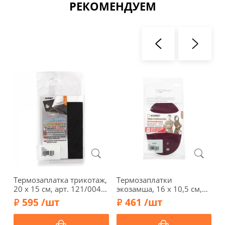
РЕКОМЕНДУЕМ
Термозаплатка трикотаж,
Термозаплатки
9
20 х 15 см, арт. 121/004,
экозамша, 16 х 10,5 см,
т
черный
арт. 1034-Т/018,
д
595 /шт
461 /шт
бордовый
2
т