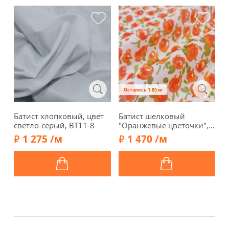
Осталось 1.85 м
Батист хлопковый, цвет
Батист шелковый
Б
светло-серый, BT11-8
"Оранжевые цветочки",
ж
02148
B
1 275 /м
1 470 /м