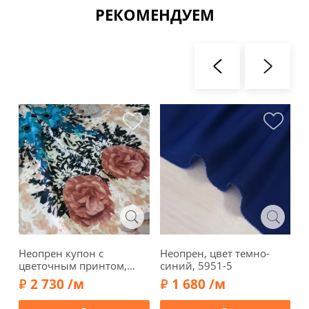
РЕКОМЕНДУЕМ
Неопрен купон с
Неопрен, цвет темно-
Н
цветочным принтом,
синий, 5951-5
г
фон молочный, 02007к
ц
2 730 /м
1 680 /м