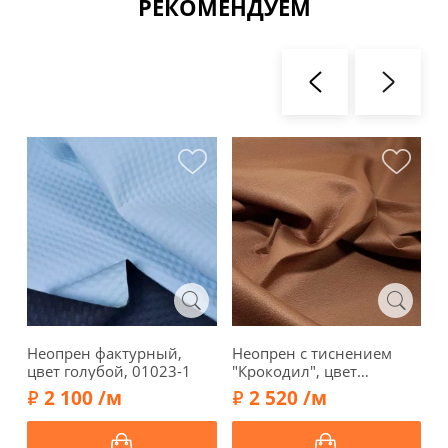
РЕКОМЕНДУЕМ
Неопрен фактурный,
Неопрен с тиснением
Н
цвет голубой, 01023-1
"Крокодил", цвет
о
карамель, 00181
2 100 /м
2 520 /м