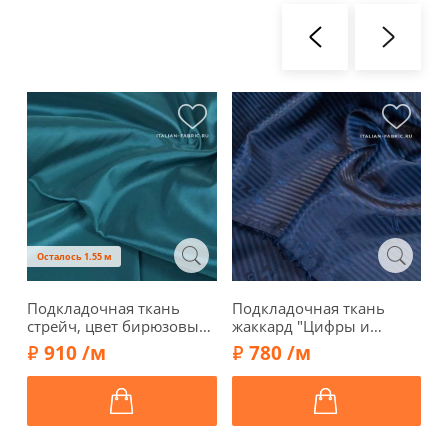
Осталось 1.55 м
Подкладочная ткань
Подкладочная ткань
П
стрейч, цвет бирюзовый,
жаккард "Цифры и
ж
1062057
буквы", цвет синий,
б
910 /м
780 /м
01879-2
0