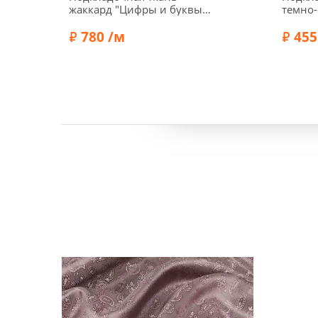
жаккард "Цифры и буквы",
темно-
цвет сиреневый, 01879-3
780 /м
455
Состав:
Вискоза 50%, Ацетат 50%
Состав:
Ширина:
140 см
Ширин
Плотность:
100 г/м2
Плотно