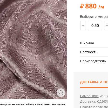
880
/м
Выберите метра
-
Ширина
Плотность
Производитель
ДОСТАВКА И О
Самовывоз
из шо
Доставка
: СДЭК\
оваром — можете быть уверены, но из-за
Оплата
после по