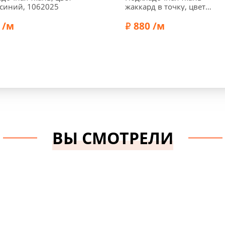
синий, 1062025
жаккард в точку, цвет
белый, 1032306-1
 /м
880 /м
Полиэстер 100%
Состав:
Вискоза 50%, А
а:
140 см
Ширина:
140 см
сть:
70 г/м2
Плотность:
90 г/м2
ВЫ СМОТРЕЛИ