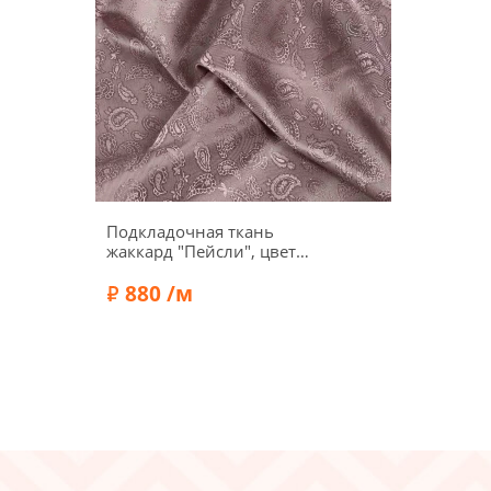
Подкладочная ткань
жаккард "Пейсли", цвет
розово-серый, 1052437
880 /м
Ширина:
140 см
Плотность:
90 г/м2