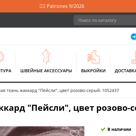
🙋‍♀️ Patrones 9/2026
ТУРА
ШВЕЙНЫЕ АКСЕССУАРЫ
ВЫКРОЙКИ
ДОСТАВК
ая ткань жаккард "Пейсли", цвет розово-серый, 1052437
кард "Пейсли", цвет розово-с
В наличии