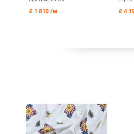
зелены
1 810 /м
4 1
Ширина:
140 см
Ширин
Состав:
Эластан 3%, Хлопок 97%
Состав: