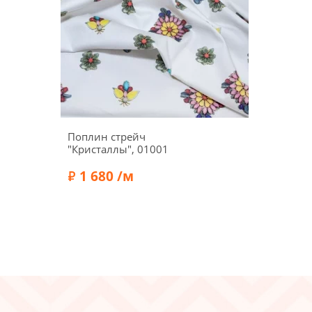
Поплин стрейч
"Кристаллы", 01001
1 680 /м
Ширина:
145 см
Состав:
Эластан 3%, Хлопок 97%