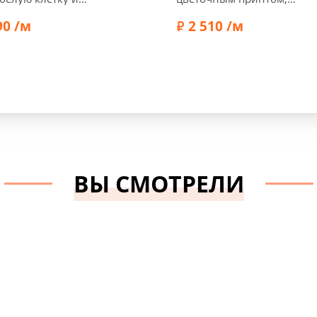
й горох, 3018-1
01998
90 /м
2 510 /м
а:
145 см
Ширина:
145 см
Эластан 2%, Хлопок 98%
Состав:
Эластан 3%, Хлоп
ВЫ СМОТРЕЛИ