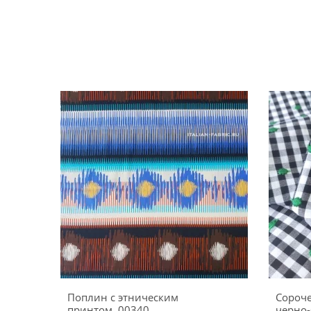
Поплин с этническим
Сороч
принтом, 00340
черно-