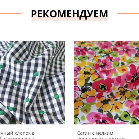
РЕКОМЕНДУЕМ
ечный хлопок в
Сатин с мелким
белую клетку и
цветочным принтом,