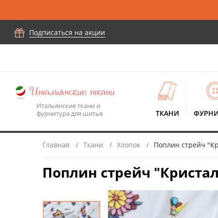
Подписаться на акции
Итальянские ткани и
ТКАНИ
ФУРНИ
фурнитура для шитья
Главная
Ткани
Хлопок
Поплин стрейч "Кр
Поплин стрейч "Кристал