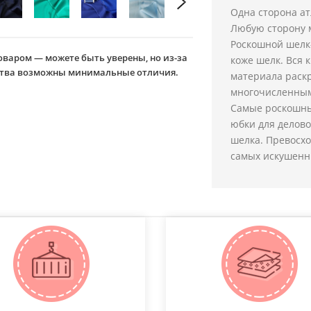
Одна сторона ат
Любую сторону м
Роскошной шелк
оваром — можете быть уверены, но из-за
коже шелк. Вся 
йства возможны минимальные отличия.
материала раск
многочисленным
Самые роскошны
юбки для делово
шелка. Превосхо
самых искушенн