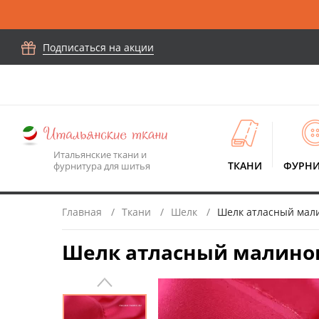
Подписаться на акции
Итальянские ткани и
ТКАНИ
ФУРНИ
фурнитура для шитья
Главная
Ткани
Шелк
Шелк атласный мали
Шелк атласный малинов