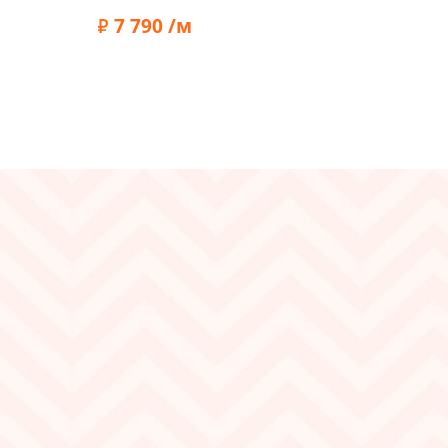
7 790 /м
Ширина:
140 см
Плотность:
65 г/м2
Состав:
Эластан 5%, Шелк 95%