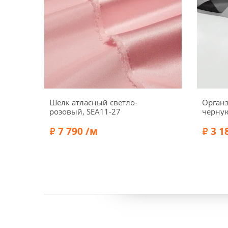
Шелк атласный светло-
Органз
розовый, SEA11-27
черну
полоск
7 790 /м
3 1
Ширина:
140 см
Ширин
Плотность:
65 г/м2
Плотно
Состав:
Эластан 5%, Шелк 95%
Состав: