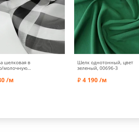
а шелковая в
Шелк однотонный, цвет
ю/молочную
зеленый, 00696-3
у, 1102212
80 /м
4 190 /м
а:
135 см
Ширина:
150 см
сть:
24 г/м2
Состав:
Шелк 100%
Шелк 100%