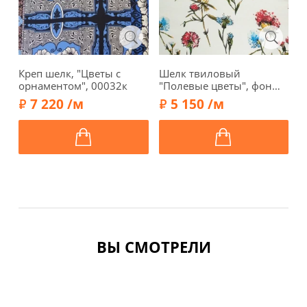
Креп шелк, "Цветы с
Шелк твиловый
О
орнаментом", 00032к
"Полевые цветы", фон
ц
сливочный, 1062205
7 220 /м
5 150 /м
ВЫ СМОТРЕЛИ