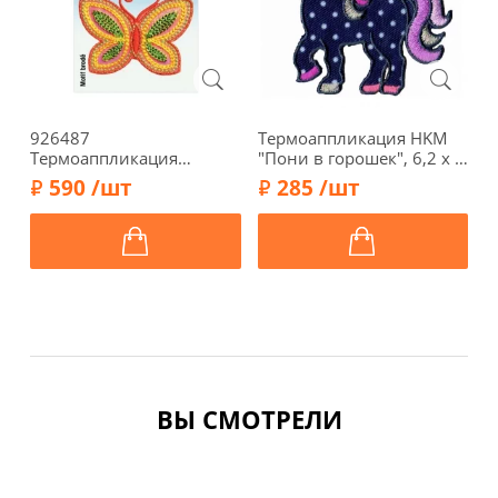
926487
Термоаппликация HKM
Т
Термоаппликация
"Пони в горошек", 6,2 х 7
"
"Бабочка" 6х4,5 см,
см, цвет т.синий, 34741
х
590 /шт
285 /шт
оранжевый/желтый цв.,
Prym
ВЫ СМОТРЕЛИ