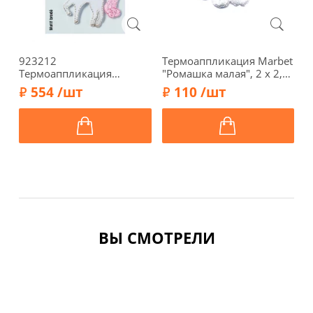
923212
Термоаппликация Marbet
Т
Термоаппликация
"Ромашка малая", 2 х 2,5
"
"Единорог" 5х4,5 см,
см, 567813
с
554 /шт
110 /шт
белый/розовый цв.,
5
Prym
ВЫ СМОТРЕЛИ